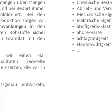
stmengen über Mengen
Chemische Bestä
ound bei Bedarf immer
Abrieb- und Vers
nktioniert. Bei den
Mechanische Eig
roduktion sorgen wir
Elektrische Eige
chwankungen
in den
Steifigkeits-Elast
zten Rohstoffe
sicher
Shore-Härte
in Granulat mit den
Schlagzähigkeit
Flammwidrigkeit
...
n wir einen klar
alitäten (recycelte
 einsetzen, die wir in
sgenau entwickeln,