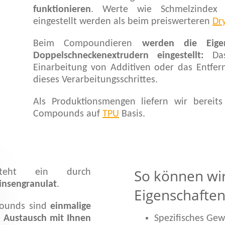
funktionieren
. Werte wie Schmelzindex u
eingestellt werden als beim preiswerteren
Dr
Beim Compoundieren
werden die Eigen
Doppelschneckenextrudern eingestellt:
Das
Einarbeitung von Additiven oder das Entfern
dieses Verarbeitungsschrittes.
Als Produktionsmengen liefern wir bereit
Compounds auf
TPU
Basis.
So können wir 
eht ein durch
insengranulat
.
Eigenschaften
pounds sind
einmalige
n Austausch mit Ihnen
Spezifisches Gew